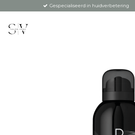
Gespecialiseerd in huidverbetering
Ga
direct
naar
de
hoofdinhoud