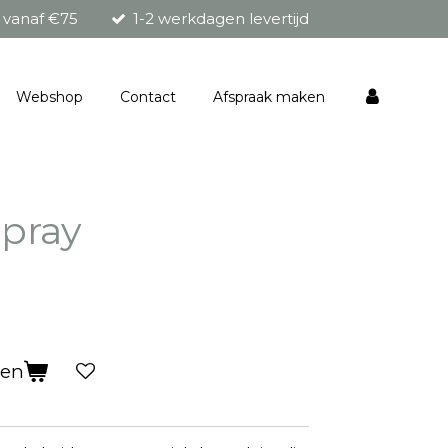
g vanaf €75
1-2 werkdagen levertijd
Webshop
Contact
Afspraak maken
spray
gen