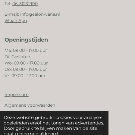
Tel:
06-31231990
E-mail:
info@salon-vana.nl
WhatsApp
Openingstijden
Ma: 09.00 - 17.00 uur
Di: Gesloten
Wo: 09.00 - 17.00 uur
Do: 09.00 - 17.00 uur
Vr: 09.00 - 17.00 uur
Impressum
Algemene voorwaarden
Boekingsvoorwaarden
Deze website gebruikt cookies voor analyse-
doeleinden en/of het tonen van advertenties.
Retour voorwaarden
Door gebruik te blijven maken van de site
gaat u hiermee akkoord.