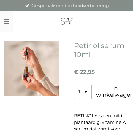
Gespecialiseerd in huidverbetering
Ga
direct
naar
de
hoofdinhoud
Retinol serum
10ml
€ 22,95
In
winkelwage
RETINOL+ is een mild,
plantaardig, vitamine A
serum dat zorgt voor