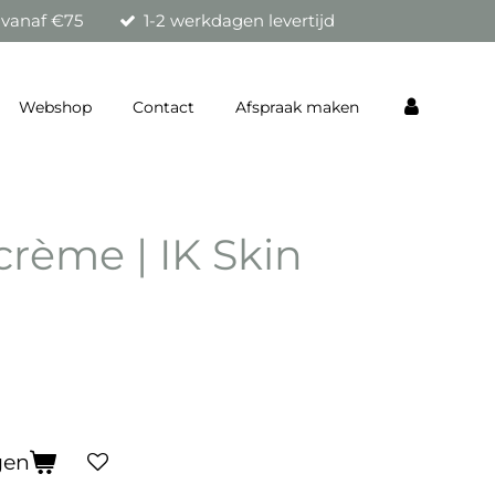
 vanaf €75
1-2 werkdagen levertijd
Webshop
Contact
Afspraak maken
 crème | IK Skin
gen