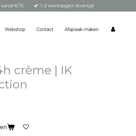
g vanaf €75
1-2 werkdagen levertijd
Webshop
Contact
Afspraak maken
h crème | IK
ction
gen