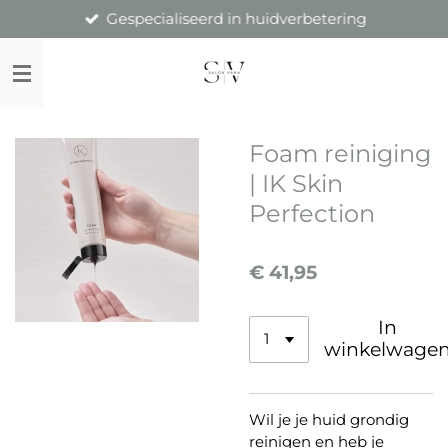
Gespecialiseerd in huidverbetering
Ga
direct
naar
de
hoofdinhoud
Foam reiniging
| IK Skin
Perfection
€ 41,95
In
winkelwage
Wil je je huid grondig
reinigen en heb je