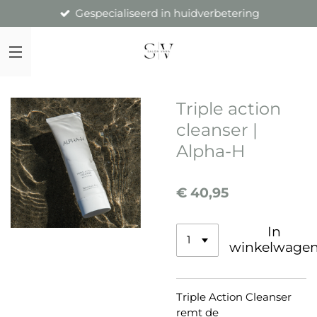
Gespecialiseerd in huidverbetering
Ga
direct
naar
de
hoofdinhoud
Triple action
cleanser |
Alpha-H
€ 40,95
In
winkelwage
Triple Action Cleanser
remt de