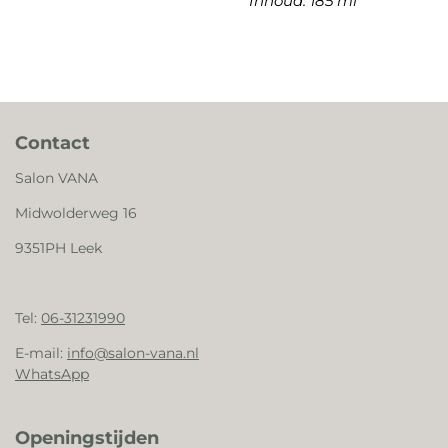
Inhoud: 185 ml
Contact
Salon VANA
Midwolderweg 16
9351PH Leek
Tel:
06-31231990
E-mail:
info@salon-vana.nl
WhatsApp
Openingstijden